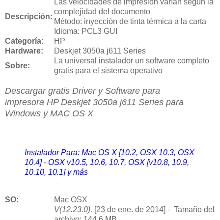
Las velocidades de impresión varían según la
complejidad del documento
Descripción:
Método: inyección de tinta térmica a la carta
Idioma: PCL3 GUI
Categoría:
HP
Hardware:
Deskjet 3050a j611 Series
La universal instalador un software completo
Sobre:
gratis para el sistema operativo
Descargar gratis Driver y Software para
impresora
HP Deskjet 3050a j611 Series para
Windows y MAC OS X
Instalador Para: Mac OS X [10.2, OSX 10.3, OSX
10.4] - OSX v10.5, 10.6, 10.7, OSX [v10.8, 10.9,
10.10, 10.1] y más
SO:
Mac OSX
V(12.23.0),
[23 de ene. de 2014] - Tamaño del
archivo: 144.6 MB