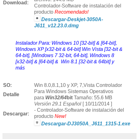
Download
:
Controlador-Software de instalación del
producto
Recomendado!
Descargar-Deskjet-3050A-
J611_v12.23.0.dmg
Instalador Para: Windows 10 [32-bit] & [64-bit],
Windows XP [x32-bit & 64-bit] Win Vista [32-bit &
64-bit], [Windows 7 32-bit, 64-bit], Windows 8
[x32-bit] & [64-bit] & Win 8.1 [32-bit & 64bit] y
más
SO:
Win
8.0,8.1,10 y
XP, 7,Vista Controlador
Para Windows Sistemas Operativos
Detalle
para
Win32/64
bit
Tamaño: 55.6 MB
Versión 29.1
Español
[ 10/11/2014 ]
-
Controlador-Software de instalación del
Descargar:
producto
New!
Descargar-DJ3050A_J611_1315-1.exe