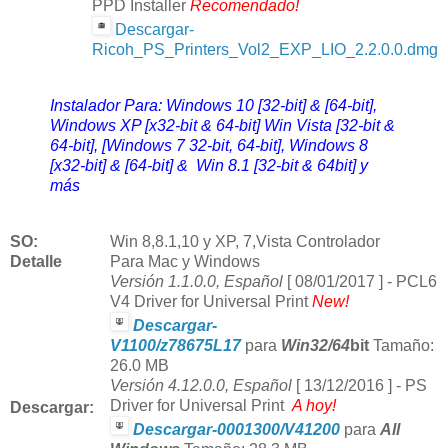
PPD Installer
Recomendado!
Descargar-
Ricoh_PS_Printers_Vol2_EXP_LIO_2.2.0.0.dmg
Instalador Para: Windows 10 [32-bit] & [64-bit],
Windows XP [x32-bit & 64-bit] Win Vista [32-bit &
64-bit], [Windows 7 32-bit, 64-bit], Windows 8
[x32-bit] & [64-bit] & Win 8.1 [32-bit & 64bit] y
más
SO:
Win
8,8.1,10 y
XP, 7,Vista Controlador
Detalle
Para Mac y Windows
Versión 1.1.0.0, Español
[ 08/01/2017 ] -
PCL6
V4 Driver for Universal Print
New!
Descargar-
V1100/z78675L17
para
Win32/64
bit
Tamaño:
26.0 MB
Versión 4.12.0.0, Español
[ 13/12/2016 ] -
PS
Driver for Universal Print
A hoy!
Descargar:
Descargar-0001300/V41200
para
All