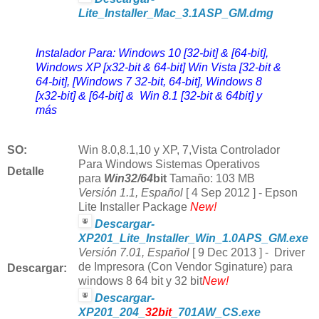
Lite_Installer_Mac_3.1ASP_GM.dmg
Instalador Para: Windows 10 [32-bit] & [64-bit],
Windows XP [x32-bit & 64-bit] Win Vista [32-bit &
64-bit], [Windows 7 32-bit, 64-bit], Windows 8
[x32-bit] & [64-bit] & Win 8.1 [32-bit & 64bit] y
más
SO:
Win
8.0,8.1,10 y
XP, 7,Vista Controlador
Para Windows Sistemas Operativos
Detalle
para
Win32/64
bit
Tamaño: 103 MB
Versión 1.1, Español
[ 4 Sep 2012 ] -
Epson
Lite Installer Package
New!
Descargar-
XP201_Lite_Installer_Win_1.0APS_GM.exe
Versión 7.01, Español
[ 9 Dec 2013 ] -
Driver
de Impresora (Con Vendor Sginature) para
Descargar:
windows 8 64 bit y 32 bit
New!
Descargar-
XP201_204_
32bit
_701AW_CS.exe