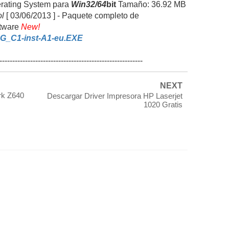
ating System para
Win32/64
bit
Tamaño: 36.92 MB
ol
[ 03/06/2013 ] -
Paquete completo de
ftware
New!
G_C1-inst-A1-eu.EXE
--------------------------------------------------------
NEXT
rk Z640
Descargar Driver Impresora HP Laserjet
1020 Gratis