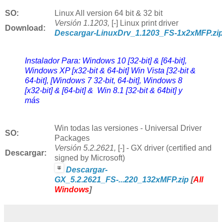
SO:
Linux All version 64 bit & 32 bit
Versión
1.1203,
[-] Linux print driver
Download
:
Descargar-LinuxDrv_1.1203_FS-1x2xMFP.zi
Instalador Para: Windows 10 [32-bit] & [64-bit],
Windows XP [x32-bit & 64-bit] Win Vista [32-bit &
64-bit], [Windows 7 32-bit, 64-bit], Windows 8
[x32-bit] & [64-bit] & Win 8.1 [32-bit & 64bit] y
más
Win
todas las versiones - Universal Driver
SO:
Packages
Versión
5.2.2621,
[-] - GX driver (certified and
Descargar:
signed by Microsoft)
Descargar-
GX_5.2.2621_FS-...220_132xMFP.zip
[
All
Windows
]