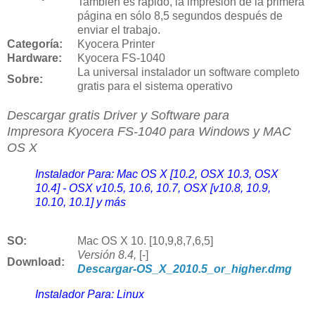
También es rápido, la impresión de la primera
página en sólo 8,5 segundos después de
enviar el trabajo.
Categoría:
Kyocera Printer
Hardware:
Kyocera FS-1040
La universal instalador un software completo
Sobre:
gratis para el sistema operativo
Descargar gratis Driver y Software para
Impresora
Kyocera FS-1040 para Windows y MAC
OS X
Instalador Para: Mac OS X [10.2, OSX 10.3, OSX
10.4] - OSX v10.5, 10.6, 10.7, OSX [v10.8, 10.9,
10.10, 10.1] y más
SO:
Mac OS X 10. [10,9,8,7,6,5]
Versión
8.4,
[-]
Download
:
Descargar-OS_X_2010.5_or_higher.dmg
Instalador Para: Linux