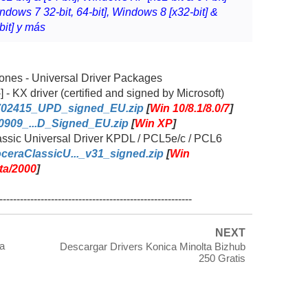
indows 7 32-bit, 64-bit], Windows 8 [x32-bit] &
bit] y más
iones - Universal Driver Packages
-] - KX driver (certified and signed by Microsoft)
702415_UPD_signed_EU.zip
[
Win 10/8.1/8.0/7
]
.0909_...D_Signed_EU.zip
[
Win XP
]
 Classic Universal Driver KPDL / PCL5e/c / PCL6
ceraClassicU..._v31_signed.zip
[
Win
sta/2000
]
--------------------------------------------------------
NEXT
a
Descargar Drivers Konica Minolta Bizhub
250 Gratis