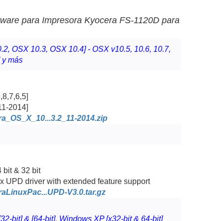
ftware para Impresora
Kyocera FS-1120D para
.2, OSX 10.3, OSX 10.4] - OSX v10.5, 10.6, 10.7,
] y más
8,7,6,5]
 11-2014]
a_OS_X_10...3.2_11-2014.zip
----------
 bit & 32 bit
nux UPD driver with extended feature support
aLinuxPac...UPD-V3.0.tar.gz
2-bit] & [64-bit], Windows XP [x32-bit & 64-bit]