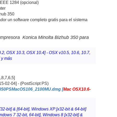
IEEE 1284 (opcional)
ter
zhub 350
ador un software completo gratis para el sistema
 Impresora
Konica Minolta Bizhub 35
0 para
.2, OSX 10.3, OSX 10.4] - OSX v10.5, 10.6, 10.7,
] y más
----------
8,7,6,5]
15-02-04] - (PostScript PS)
350PSMacOS106_2100MU.dmg [
Mac OSX10.6-
2-bit] & [64-bit], Windows XP [x32-bit & 64-bit]
indows 7 32-bit, 64-bit], Windows 8 [x32-bit] &