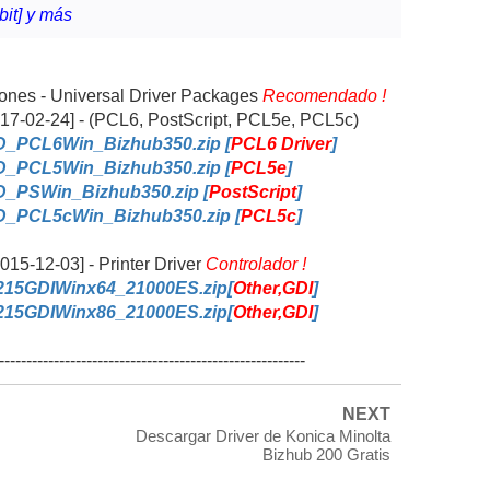
bit] y más
iones - Universal Driver Packages
Recomendado !
017-02-24] - (PCL6, PostScript, PCL5e, PCL5c)
D_PCL6Win_Bizhub350.zip [
PCL6 Driver
]
D_PCL5Win_Bizhub350.zip [
PCL5e
]
_PSWin_Bizhub350.zip [
PostScript
]
D_PCL5cWin_Bizhub350.zip [
PCL5c
]
2015-12-03] - Printer Driver
Controlador !
215GDIWinx64_21000ES.zip[
Other,GDI
]
215GDIWinx86_21000ES.zip[
Other,GDI
]
--------------------------------------------------------
NEXT
Descargar Driver de Konica Minolta
Bizhub 200 Gratis