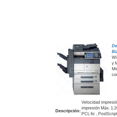
De
Bi
Wi
y 
Mi
co
Velocidad impresió
impresión Máx. 1.2
Descripción:
PCL 6c , PostScrip