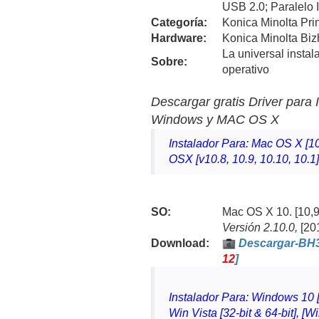
USB 2.0; Paralelo 
Categoría:
Konica Minolta Prin
Hardware:
Konica Minolta Bi
La universal instal
Sobre:
operativo
Descargar gratis Driver para
Windows y MAC OS X
Instalador Para: Mac OS X [10
OSX [v10.8, 10.9, 10.10, 10.1
SO:
Mac OS X 10. [10,9,
Versión
2.10.0,
[20
Download
:
Descargar-BH
12
]
Instalador Para: Windows 10 [3
Win Vista [32-bit & 64-bit], [W