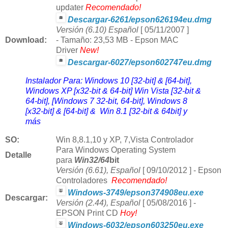
updater
Recomendado!
Descargar-6261/epson626194eu.dmg
Versión (6.10) Español
[ 05/11/2007 ]
Download
:
- Tamaño: 23,53 MB -
Epson MAC
Driver
New!
Descargar-6027/epson602747eu.dmg
Instalador Para: Windows 10 [32-bit] & [64-bit],
Windows XP [x32-bit & 64-bit] Win Vista [32-bit &
64-bit], [Windows 7 32-bit, 64-bit], Windows 8
[x32-bit] & [64-bit] & Win 8.1 [32-bit & 64bit] y
más
SO:
Win
8,8.1,10 y
XP, 7,Vista Controlador
Para Windows Operating System
Detalle
para
Win32/64
bit
Versión (6.61), Español
[ 09/10/2012 ] - Epson
C
ontroladores
Recomendado!
Windows-3749/epson374908eu.exe
Descargar:
Versión (2.44), Español
[ 05/08/2016 ] -
EPSON Print CD
Hoy!
Windows-6032/epson603250eu.exe