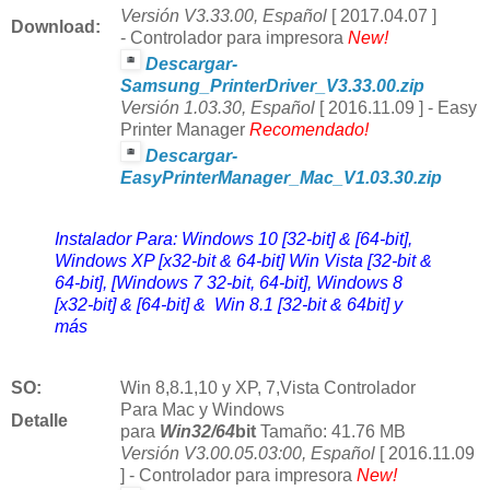
Versión V3.33.00, Español
[ 2017.04.07 ]
Download
:
-
Controlador para impresora
New!
Descargar-
Samsung_PrinterDriver_V3.33.00.zip
Versión 1.03.30, Español
[ 2016.11.09 ] -
Easy
Printer Manager
Recomendado!
Descargar-
EasyPrinterManager_Mac_V1.03.30.zip
Instalador Para: Windows 10 [32-bit] & [64-bit],
Windows XP [x32-bit & 64-bit] Win Vista [32-bit &
64-bit], [Windows 7 32-bit, 64-bit], Windows 8
[x32-bit] & [64-bit] & Win 8.1 [32-bit & 64bit] y
más
SO:
Win
8,8.1,10 y
XP, 7,Vista Controlador
Para Mac y Windows
Detalle
para
Win32/64
bit
Tamaño: 41.76 MB
Versión V3.00.05.03:00, Español
[ 2016.11.09
] -
Controlador para impresora
New!