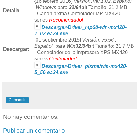
{16 febrero 2016}
Versión
.
ver.1.02, Español
Windows
para
32/64
bit
Tamaño: 31.2 MB
Detalle
-
Canon pixma Controlador MP MX420
series
Recomendado!
Descargar-Driver_mp68-win-mx420-
1_02-ea24.exe
[01 septiembre 2015]
Versión
.
v5.56 ,
Español
para
Win32/64
bit
Tamaño: 21.7 MB
Descargar:
-
Controlador de la impresora XPS MX420
series
Controlador!
Descargar-Driver_pixma/win-mx420-
5_56-ea24.exe
Compartir
No hay comentarios:
Publicar un comentario