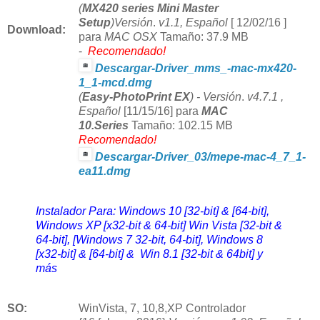
(
MX420 series Mini Master
Setup
)Versión
.
v1.1, Español
[ 12/02/16 ]
Download
:
para
MAC OSX
Tamaño: 37.9 MB
-
Recomendado!
Descargar-Driver_mms_-mac-mx420-
1_1-mcd.dmg
(
Easy-PhotoPrint EX
) -
V
ersión
.
v4.7.1 ,
Español
[11/15/16] para
MAC
10.Series
Tamaño: 102.15 MB
Recomendado!
Descargar-Driver_03/mepe-mac-4_7_1-
ea11.dmg
Instalador Para: Windows 10 [32-bit] & [64-bit],
Windows XP [x32-bit & 64-bit] Win Vista [32-bit &
64-bit], [Windows 7 32-bit, 64-bit], Windows 8
[x32-bit] & [64-bit] & Win 8.1 [32-bit & 64bit] y
más
SO:
Win
Vista, 7,
10,8,X
P
Controlador