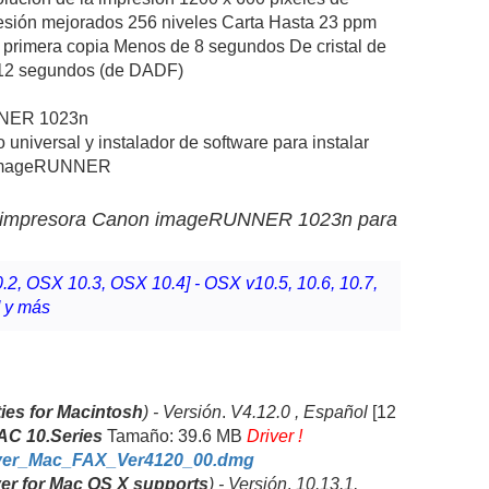
esión mejorados 256 niveles Carta Hasta 23 ppm
a primera copia Menos de 8 segundos De cristal de
 12 segundos (de DADF)
NER 1023n
o universal y instalador de software para instalar
 imageRUNNER
a impresora Canon
imageRUNNER 1023n para
----------
.2, OSX 10.3, OSX 10.4] - OSX v10.5, 10.6, 10.7,
] y más
ties for Macintosh
) -
V
ersión
.
V4.12.0 , Español
[12
AC 10.Series
Tamaño: 39.6 MB
Driver !
iver_Mac_FAX_Ver4120_00.dmg
ver for Mac OS X supports
) -
V
ersión
.
10.13.1,