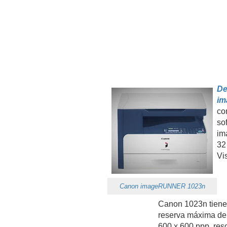
De
im
co
so
im
32
Vi
Canon imageRUNNER 1023n
Canon 1023n tiene
reserva máxima de l
600 x 600 ppp, res