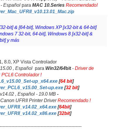
 - Español
para
MAC 10.Series
Recomendado!
ver_Mac_UFRII_v10.13.01_Mac.zip
2-bit] & [64-bit], Windows XP [x32-bit & 64-bit]
indows 7 32-bit, 64-bit], Windows 8 [x32-bit] &
bit] y más
1, 8.0, X
P Vista
Controlador
15.00 , Español
para
Win32/64
bit
-
Driver de
us PCL6
Controlador !
6_v15.00_Set-up_x64.exe
[
64 bit
]
ver_PCL6_v15.00_Set-up.exe
[
32 bit
]
v14.02 , Español - 19.0 MB
-
-
Canon UFRII Printer Driver
Recomendado !
ver_UFRII_v14.02_x64.exe
[
64bit
]
ver_UFRII_v14.02_x86.exe
[
32bit
]
--------------------------------------------------------