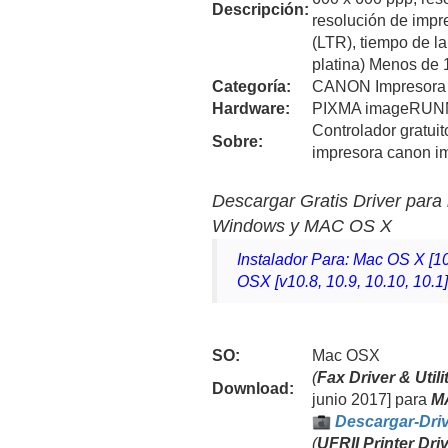
Descripción:
resolución de impr
(LTR), tiempo de l
platina) Menos de
Categoría:
CANON Impresora
Hardware:
PIXMA imageRUN
Controlador gratuit
Sobre:
impresora canon
Descargar Gratis Driver par
Windows y MAC OS X
Instalador Para: Mac OS X [10
OSX [v10.8, 10.9, 10.10, 10.1
SO:
Mac OSX
(
Fax Driver & Utili
Download
:
junio 2017] para
M
Descargar-Dr
(
UFRII Printer Dri