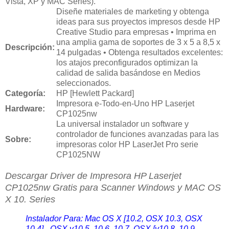
Vista, XP y MAC Series).
Diseñe materiales de marketing y obtenga
ideas para sus proyectos impresos desde HP
Creative Studio para empresas • Imprima en
una amplia gama de soportes de 3 x 5 a 8,5 x
Descripción:
14 pulgadas • Obtenga resultados excelentes:
los atajos preconfigurados optimizan la
calidad de salida basándose en Medios
seleccionados.
Categoría:
HP [Hewlett Packard]
Impresora e-Todo-en-Uno HP Laserjet
Hardware:
CP1025nw
La universal instalador un software y
controlador de funciones avanzadas para las
Sobre:
impresoras color HP LaserJet Pro serie
CP1025NW
Descargar Driver de Impresora
HP Laserjet
CP1025nw Gratis para Scanner Windows y MAC OS
X 10. Series
Instalador Para: Mac OS X [10.2, OSX 10.3, OSX
10.4] - OSX v10.5, 10.6, 10.7, OSX [v10.8, 10.9,