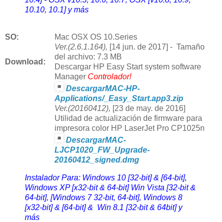
10.10, 10.1] y más
SO:
Mac OSX OS 10.Series
Ver.(2.6.1.164),
[14 jun. de 2017] - Tamaño
del archivo: 7.3 MB
Download
:
Descargar HP Easy Start system software
Manager
Controlador
!
DescargarMAC-HP-
Applications/_Easy_Start.app3.zip
Ver.(20160412),
[23 de may. de 2016]
Utilidad de actualización de firmware para
impresora color HP LaserJet Pro CP1025n
DescargarMAC-
LJCP1020_FW_Upgrade-
20160412_signed.dmg
Instalador Para: Windows 10 [32-bit] & [64-bit],
Windows XP [x32-bit & 64-bit] Win Vista [32-bit &
64-bit], [Windows 7 32-bit, 64-bit], Windows 8
[x32-bit] & [64-bit] & Win 8.1 [32-bit & 64bit] y
más