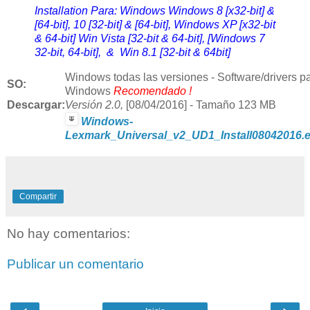
Installation Para: Windows
Windows 8 [x32-bit] &
[64-bit],
10 [32-bit] & [64-bit], Windows XP [x32-bit
& 64-bit] Win Vista [32-bit & 64-bit], [Windows 7
32-bit, 64-bit], & Win 8.1 [32-bit & 64bit]
Windows
todas las versiones - Software/drivers p
SO:
Windows
Recomendado !
Descargar:
Versión 2
.0,
[08/04/2016] - Tamaño 123 MB
Windows-
Lexmark_Universal_v2_UD1_Install08042016.
Compartir
No hay comentarios:
Publicar un comentario