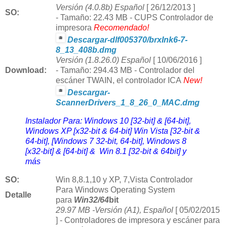
Versión (4.0.8b) Español
[ 26/12/2013 ]
SO:
- Tamaño: 22.43 MB -
CUPS Controlador de
impresora
Recomendado!
Descargar-dlf005370/brxInk6-7-
8_13_408b.dmg
Versión (1.8.26.0) Español
[ 10/06/2016 ]
Download
:
- Tamaño: 294.43 MB -
Controlador del
escáner TWAIN, el controlador ICA
New!
Descargar-
ScannerDrivers_1_8_26_0_MAC.dmg
Instalador Para: Windows 10 [32-bit] & [64-bit],
Windows XP [x32-bit & 64-bit] Win Vista [32-bit &
64-bit], [Windows 7 32-bit, 64-bit], Windows 8
[x32-bit] & [64-bit] & Win 8.1 [32-bit & 64bit] y
más
SO:
Win
8,8.1,10 y
XP, 7,Vista Controlador
Para Windows Operating System
Detalle
para
Win32/64
bit
29.97 MB -Versión (A1), Español
[ 05/02/2015
] -
Controladores de impresora y escáner para