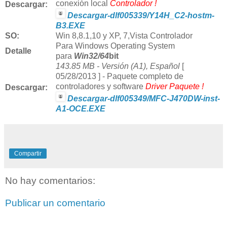
conexión local
Controlador !
Descargar:
Descargar-dlf005339/Y14H_C2-hostm-
B3.EXE
SO:
Win
8,8.1,10 y
XP, 7,Vista Controlador
Para Windows Operating System
Detalle
para
Win32/64
bit
143.85 MB - Versión (A1), Español
[
05/28/2013 ] -
Paquete completo de
controladores y software
Driver Paquete !
Descargar:
Descargar-dlf005349/MFC-J470DW-inst-
A1-OCE.EXE
Compartir
No hay comentarios:
Publicar un comentario