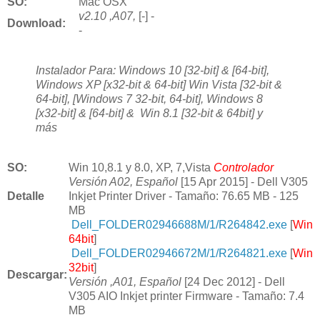
SO:
Mac OSX
v2.10 ,A07,
[-] -
Download
:
-
Instalador Para: Windows 10 [32-bit] & [64-bit],
Windows XP [x32-bit & 64-bit] Win Vista [32-bit &
64-bit], [Windows 7 32-bit, 64-bit], Windows 8
[x32-bit] & [64-bit] & Win 8.1 [32-bit & 64bit] y
más
SO:
Win 10
,8.1 y 8.0,
XP, 7,Vista
Controlador
Versión A02, Español
[15 Apr 2015] - D
ell V305
Detalle
Inkjet Printer Driver -
Tamaño: 76.65 MB - 125
MB
Dell_FOLDER02946688M/1/R264842.exe
[
Win
64bit
]
Dell_FOLDER02946672M/1/R264821.exe
[
Win
32bit
]
Descargar:
Versión ,A01, Español
[24 Dec 2012] -
Dell
V305 AIO Inkjet printer Firmware -
Tamaño: 7.4
MB