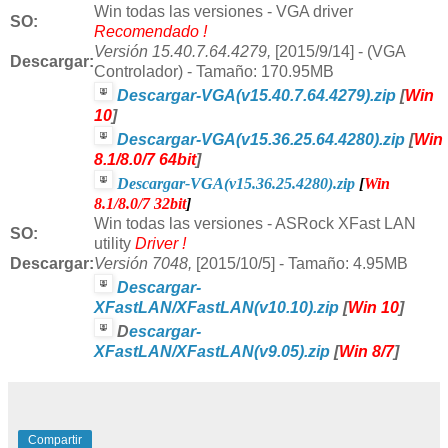
Win
todas las versiones - VGA driver
SO:
Recomendado !
Versión
15.40.7.64.4279,
[2015/9/14] - (VGA
Descargar:
Controlador) - Tamaño: 170.95MB
Descargar-VGA(v15.40.7.64.4279).zip
[
Win
10
]
Descargar-VGA(v15.36.25.64.4280).zip
[
Win
8.1/8.0/7 64bit
]
Descargar-VGA(v15.36.25.4280).zip
[
Win
8.1/8.0/7 32bit
]
Win
todas las versiones - ASRock XFast LAN
SO:
utility
Driver !
Descargar:
Versión
7048,
[2015/10/5] - Tamaño: 4.95MB
Descargar-
XFastLAN/XFastLAN(v10.10).zip
[
Win 10
]
D
escargar-
XFastLAN/XFastLAN(v9.05).zip
[
Win 8/7
]
Compartir