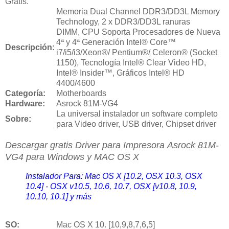
Gratis.
Memoria Dual Channel DDR3/DD3L Memory
Technology, 2 x DDR3/DD3L ranuras
DIMM, CPU Soporta Procesadores de Nueva
4ª y 4ª Generación Intel® Core™
Descripción:
i7/i5/i3/Xeon®/ Pentium®/ Celeron® (Socket
1150), Tecnología Intel® Clear Video HD,
Intel® Insider™, Gráficos Intel® HD
4400/4600
Categoría:
Motherboards
Hardware:
Asrock 81M-VG4
La universal instalador un software completo
Sobre:
para Video driver, USB driver, Chipset driver
Descargar gratis Driver para Impresora
Asrock 81M-
VG4 para Windows y MAC OS X
Instalador Para: Mac OS X [10.2, OSX 10.3, OSX
10.4] - OSX v10.5, 10.6, 10.7, OSX [v10.8, 10.9,
10.10, 10.1] y más
SO:
Mac OS X 10. [10,9,8,7,6,5]