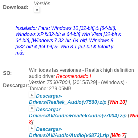
Versión -
Download
:
Instalador Para: Windows 10 [32-bit] & [64-bit],
Windows XP [x32-bit & 64-bit] Win Vista [32-bit &
64-bit], [Windows 7 32-bit, 64-bit], Windows 8
[x32-bit] & [64-bit] & Win 8.1 [32-bit & 64bit] y
más
Win
todas las versiones - Realtek high definition
SO:
audio driver
Recomendado !
Versión
7560/7004,
[2015/7/29] - (Windows) -
Descargar:
Tamaño: 279.05MB
Descargar-
Drivers/Realtek_Audio(v7560).zip
[
Win 10
]
Descargar-
Drivers/All/Audio/RealtekAudio(v7004).zip
[
Wi
8
]
Descargar-
Drivers/All/Audio/Audio(v6873).zip
[
Win 7
]