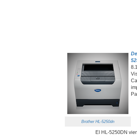
De
52
8.
Vi
Ca
im
Pa
Brother HL-5250dn
El HL-5250DN viene