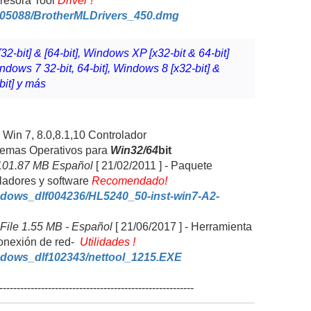
resora Tool
Driver !
005088/BrotherMLDrivers_450.dmg
2-bit] & [64-bit], Windows XP [x32-bit & 64-bit]
indows 7 32-bit, 64-bit], Windows 8 [x32-bit] &
bit] y más
 Win 7,
8.0,8.1,10
Controlador
emas Operativos para
Win32/64
bit
 101.87 MB Español
[ 21/02/2011 ] -
Paquete
ladores y software
Recomendado!
dows_dlf004236/HL5240_50-inst-win7-A2-
- File 1.55 MB - Español
[ 21/06/2017 ] -
Herramienta
onexión de red-
Utilidades !
dows_dlf102343/nettool_1215.EXE
--------------------------------------------------------