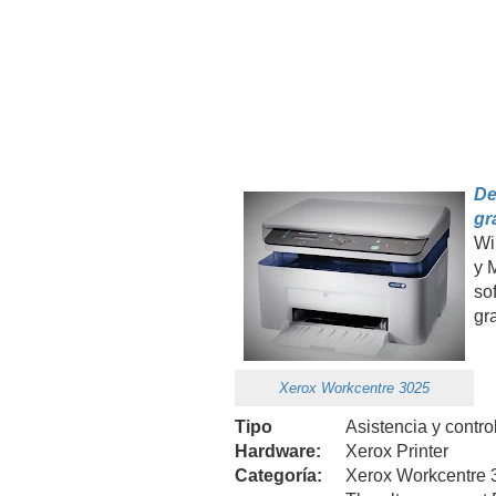
De
gr
Wi
y 
so
gra
Xerox Workcentre 3025
Tipo
Asistencia y contr
Hardware:
Xerox Printer
Categoría:
Xerox Workcentre 