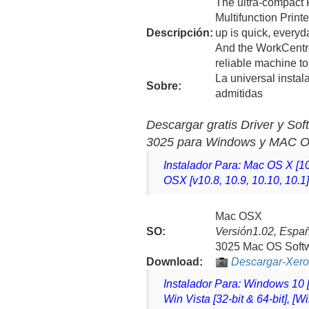
The ultra-compact 
Multifunction Print
Descripción:
up is quick, everyd
And the WorkCentre
reliable machine to 
La universal instal
Sobre:
admitidas
Descargar gratis Driver y So
3025 para Windows y MAC 
Instalador Para: Mac OS X [10
OSX [v10.8, 10.9, 10.10, 10.1
Mac OSX
SO:
Versión1.02, Espa
3025 Mac OS Softw
Download
:
Descargar-Xer
Instalador Para: Windows 10 [3
Win Vista [32-bit & 64-bit], [W