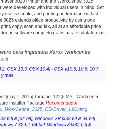
Phaser 3020 Printer and the WorkCentre 3025
er were developed with individual users in mind. Set
ay use is simple, and printing performance is fast.
 3025 extends office productivity by using one
print, copy, scan and fax, all at an affordable price
ador un software completo gratis para el plataformas
ftware para Impresora
Xerox
Workcentre
OS X
.2, OSX 10.3, OSX 10.4] - OSX v10.5, 10.6, 10.7,
----------
] y más
ñol
[may 1, 2015] Tamaño: 122,6 MB -
Workcentre
are Installer Package
Recomendado!
ox_WorkCentre_3025_CD-Driver_1.02.dmg
2-bit] & [64-bit], Windows XP [x32-bit & 64-bit]
indows 7 32-bit, 64-bit], Windows 8 [x32-bit] &