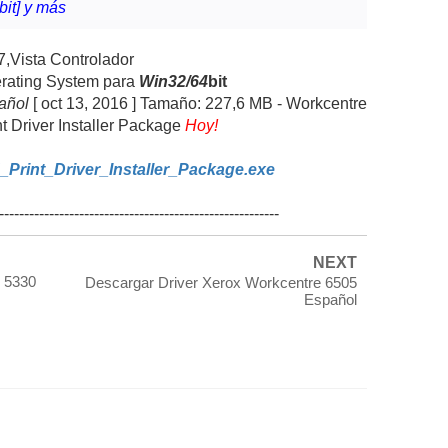
bit] y más
7,Vista Controlador
ating System para
Win32/64
bit
pañol
[ oct 13, 2016 ] Tamaño: 227,6 MB -
Workcentre
 Driver Installer Package
Hoy!
Print_Driver_Installer_Package.exe
--------------------------------------------------------
NEXT
e 5330
Descargar Driver Xerox Workcentre 6505
Español